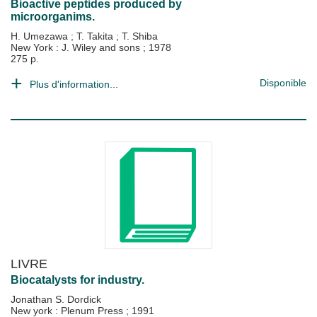
Bioactive peptides produced by
microorganims.
H. Umezawa
;
T. Takita
;
T. Shiba
New York : J. Wiley and sons
;
1978
275 p.
Disponible
Plus d'information...
LIVRE
Biocatalysts for industry.
Jonathan S. Dordick
New york : Plenum Press
;
1991