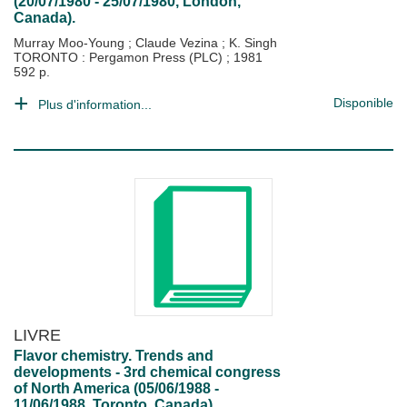
(20/07/1980 - 25/07/1980, London,
Canada).
Murray Moo-Young
;
Claude Vezina
;
K. Singh
TORONTO : Pergamon Press (PLC)
;
1981
592 p.
Disponible
Plus d'information...
LIVRE
Flavor chemistry. Trends and
developments - 3rd chemical congress
of North America (05/06/1988 -
11/06/1988, Toronto, Canada).