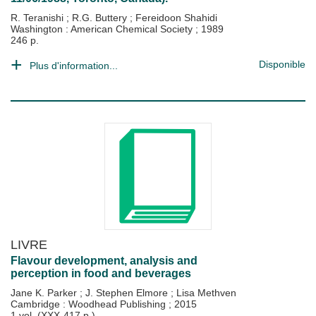
R. Teranishi
;
R.G. Buttery
;
Fereidoon Shahidi
Washington : American Chemical Society
;
1989
246 p.
Disponible
Plus d'information...
LIVRE
Flavour development, analysis and
perception in food and beverages
Jane K. Parker
;
J. Stephen Elmore
;
Lisa Methven
Cambridge : Woodhead Publishing
;
2015
1 vol. (XXX-417 p.)