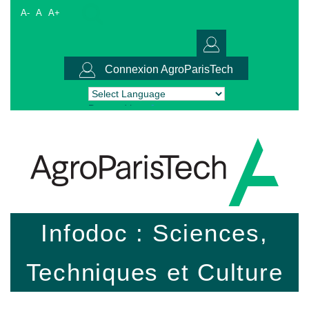
A-
A
A+
Connexion AgroParisTech
Powered by
Translate
Infodoc : Sciences,
Techniques et Culture