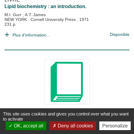
Lipid biochemistry : an introduction.
M.I. Gurr
;
A.T. James
NEW YORK : Cornell University Press
;
1971
231 p.
Disponible
Plus d'information...
LIVRE
This site uses cookies and gives you control over what you want
Metabolic Parthways. (6 Vol.). Vol. 1 :
to activate
energies, tricarboxylic and cycle and
OK, accept all
Deny all cookies
Personalize
carbohydrates.