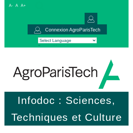
A-
A
A+
Connexion AgroParisTech
Powered by
Translate
Infodoc : Sciences,
Techniques et Culture