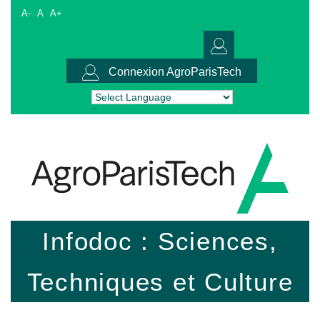
A-
A
A+
Connexion AgroParisTech
Powered by
Translate
Infodoc : Sciences,
Techniques et Culture