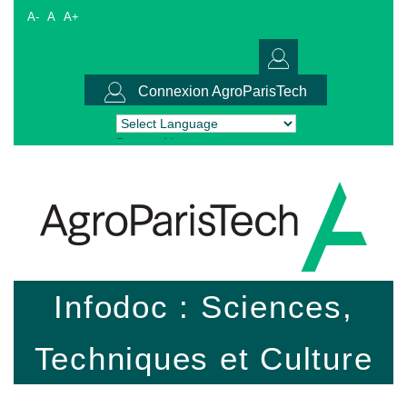
A-
A
A+
Connexion AgroParisTech
Powered by
Translate
Infodoc : Sciences,
Techniques et Culture