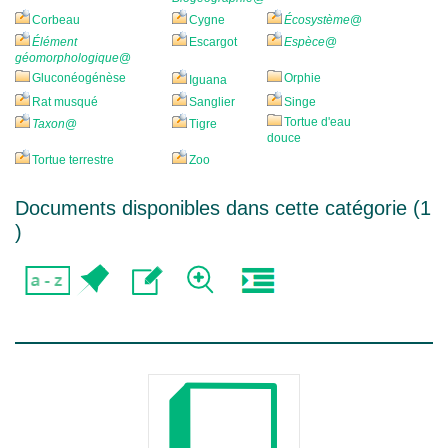
Corbeau
Cygne
Écosystème
@
Élément
Escargot
Espèce
@
géomorphologique
@
Gluconéogénèse
Orphie
Iguana
Rat musqué
Sanglier
Singe
Tortue d'eau
Taxon
@
Tigre
douce
Tortue terrestre
Zoo
Documents disponibles dans cette catégorie (
1
)