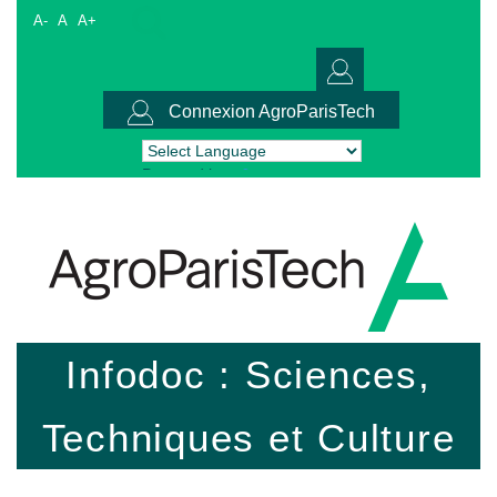
A-
A
A+
Connexion AgroParisTech
Powered by
Translate
Infodoc : Sciences,
Techniques et Culture