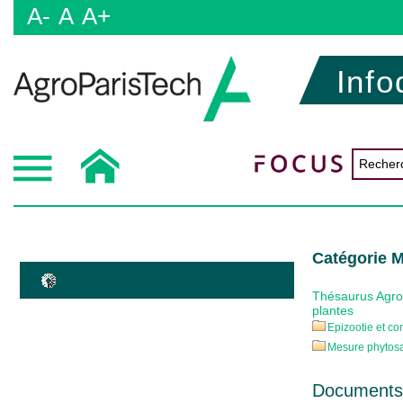
A-
A
A+
Info
Catégorie M
Thésaurus Agr
plantes
Epizootie et co
Mesure phytosa
Documents 