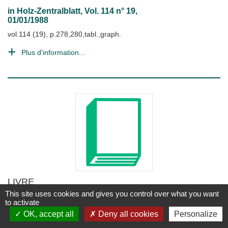
in
Holz-Zentralblatt
, Vol. 114 n° 19,
01/01/1988
vol.114 (19), p.278,280,tabl.,graph.
Plus d'information...
LIVRE
Dossier Réunion
This site uses cookies and gives you control over what you want
to activate
CENADDO, (Centre National de Documentation des
OK, accept all
Deny all cookies
Personalize
Départements d'Outre-Mer) Talence (FR)
Talence : CENADDOM
;
1979