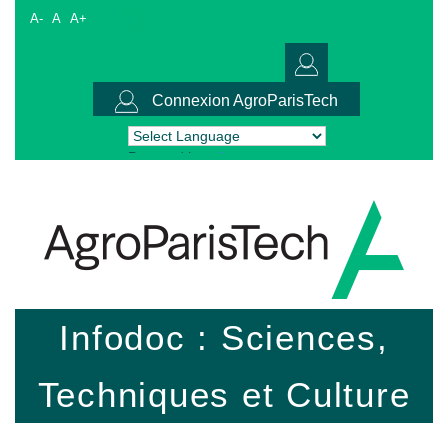
A-
A
A+
Connexion AgroParisTech
Powered by
Translate
Infodoc : Sciences,
Techniques et Culture