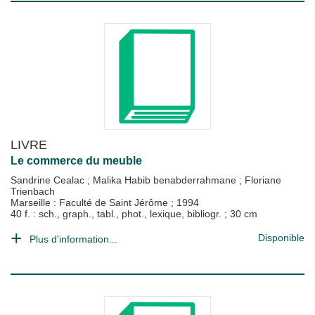
LIVRE
Le commerce du meuble
Sandrine Cealac
;
Malika Habib benabderrahmane
;
Floriane
Trienbach
Marseille : Faculté de Saint Jérôme
;
1994
40 f. : sch., graph., tabl., phot., lexique, bibliogr. ; 30 cm
Disponible
Plus d'information...