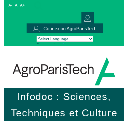
A-
A
A+
Connexion AgroParisTech
Powered by
Translate
Infodoc : Sciences,
Techniques et Culture