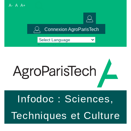
A-
A
A+
Connexion AgroParisTech
Powered by
Translate
Infodoc : Sciences,
Techniques et Culture