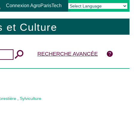
Connexion AgroParisTech
Powered by
Translate
 et Culture
RECHERCHE AVANCÉE
orestière
,
Sylviculture