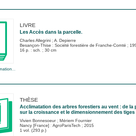
LIVRE
Les Accès dans la parcelle.
Charles Allegrini
;
A. Depierre
Besançon-Thise : Société forestière de Franche-Comté
;
19
16 p. : sch. ; 30 cm
mation...
THÈSE
Acclimatation des arbres forestiers au vent : de l
sur la croissance et le dimensionnement des tiges
Vivien Bonnesoeur
;
Mériem Fournier
Nancy [France] : AgroParisTech
;
2015
1 vol. (293 p.)