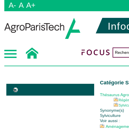
A-
A
A+
Info
Catégorie S
Thésaurus Agr
Régén
Sylvic
Synonyme(s)
Sylviculture
Voir aussi :
Aménagement