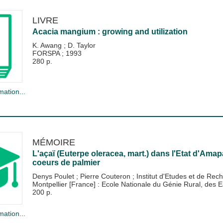
LIVRE
Acacia mangium : growing and utilization
K. Awang
;
D. Taylor
FORSPA
;
1993
280 p.
mation...
MÉMOIRE
L'açaï (Euterpe oleracea, mart.) dans l'Etat d'Amapà 
coeurs de palmier
Denys Poulet
;
Pierre Couteron
;
Institut d'Etudes et de Rec
Montpellier [France] : Ecole Nationale du Génie Rural, de
200 p.
mation...