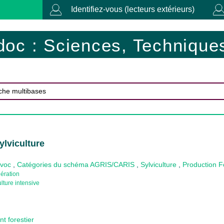
Identifiez-vous (lecteurs extérieurs)
doc : Sciences, Techniques
ylviculture
ovoc
,
Catégories du schéma AGRIS/CARIS
,
Sylviculture
,
Production F
ération
ulture intensive
 forestier