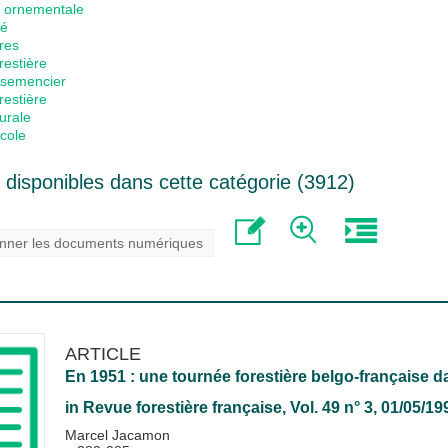
e ornementale
gé
res
restière
 semencier
restière
turale
cole
disponibles dans cette catégorie (
3912
)
onner les documents numériques
ARTICLE
En 1951 : une tournée forestière belgo-française da
in
Revue forestière française
, Vol. 49 n° 3, 01/05/19
Marcel Jacamon