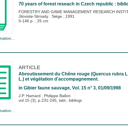
70 years of forest reseach in Czech republic : bibl
FORESTRY AND GAME MANAGEMENT RESEARCH INSTI
Jiloviste-Strnady : Siège
;
1991
II-146 p. ; 25 cm
mation...
ARTICLE
Abroutissement du Chêne rouge (Quercus rubra L.)
L.) et végétation d'accompagnement.
in
Gibier faune sauvage
, Vol. 15 n° 3, 01/09/1998
J.P. Hamard
;
Philippe Ballon
vol.15 (3), p.231-245, tabl., bibliogr.
mation...