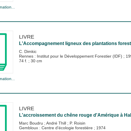
mation...
LIVRE
L'Accompagnement ligneux des plantations forestiè
C. Dimkic
Rennes : Institut pour le Développement Forestier (IDF)
;
19
74 f. ; 30 cm
mation...
LIVRE
L'accroissement du chêne rouge d'Amérique à H
Marc Boudru
;
André Thill
;
P. Roisin
Gembloux : Centre d'écologie forestière
;
1974