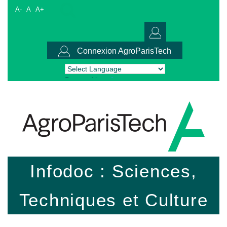
A-
A
A+
Connexion AgroParisTech
Powered by
Translate
Infodoc : Sciences,
Techniques et Culture