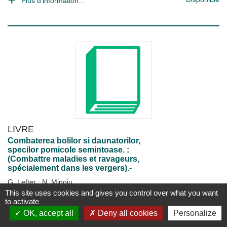
Plus d'information...
LIVRE
Combaterea bolilor si daunatorilor,
specilor pomicole semintoase. :
(Combattre maladies et ravageurs,
spécialement dans les vergers).-
G. Lefter
;
N. Minoiu
Bucuresti : Editura Ceres
;
1990
This site uses cookies and gives you control over what you want
194 p. ; 21 cm
to activate
OK, accept all
Deny all cookies
Personalize
Disponible
Plus d'information...