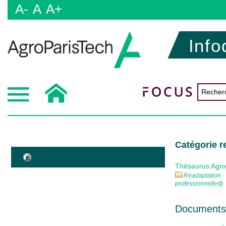
A-
A
A+
Info
Catégorie re
Thésaurus Agr
Réadaptation
professionnelle
@
Documents 