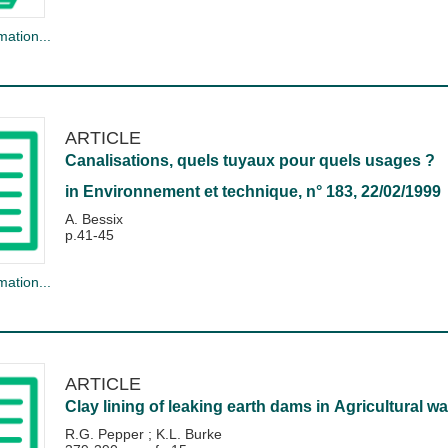
mation...
ARTICLE
Canalisations, quels tuyaux pour quels usages ?
in
Environnement et technique
, n° 183, 22/02/1999
A. Bessix
p.41-45
mation...
ARTICLE
Clay lining of leaking earth dams
in
Agricultural 
R.G. Pepper
;
K.L. Burke