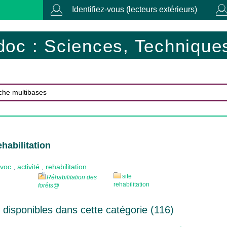
Identifiez-vous (lecteurs extérieurs)
doc : Sciences, Techniques
habilitation
ovoc
,
activité
,
rehabilitation
site
Réhabilitation des
rehabilitation
forêts
@
disponibles dans cette catégorie (
116
)