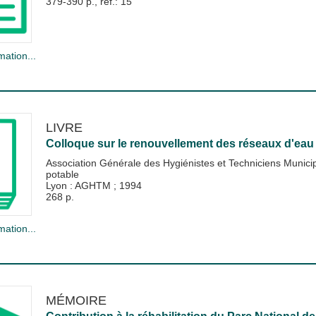
379-390 p., ref.: 15
mation...
LIVRE
Colloque sur le renouvellement des réseaux d'eau
Association Générale des Hygiénistes et Techniciens Muni
potable
Lyon : AGHTM
;
1994
268 p.
mation...
MÉMOIRE