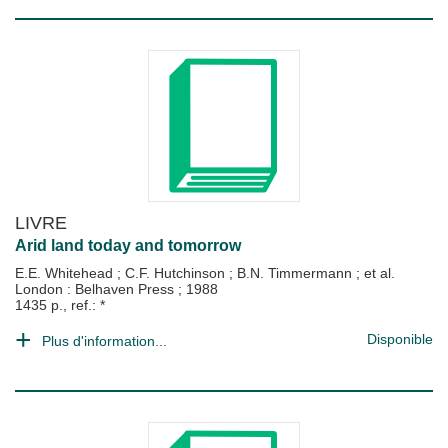
LIVRE
Arid land today and tomorrow
E.E. Whitehead
;
C.F. Hutchinson
;
B.N. Timmermann
; et al.
London : Belhaven Press
;
1988
1435 p., ref.: *
Disponible
Plus d'information...