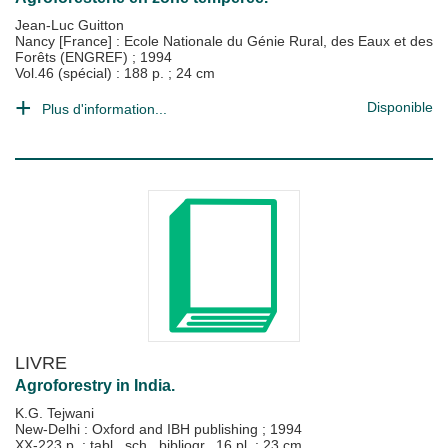
Jean-Luc Guitton
Nancy [France] : Ecole Nationale du Génie Rural, des Eaux et des
Forêts (ENGREF)
;
1994
Vol.46 (spécial) : 188 p. ; 24 cm
Disponible
Plus d'information...
LIVRE
Agroforestry in India.
K.G. Tejwani
New-Delhi : Oxford and IBH publishing
;
1994
XX-223 p. : tabl., sch., bibliogr., 16 pl. ; 23 cm