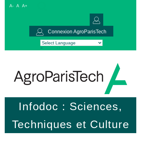
A-
A
A+
Connexion AgroParisTech
Powered by
Translate
Infodoc : Sciences,
Techniques et Culture