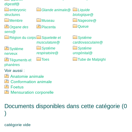
digestif
@
embryonic
Glande animale
@
Liquide
structures
biologique
@
Membre
Museau
Nageoire
@
Queue
Organe des
Placenta
sens
@
Région du corps
Squelette et
Système
musculature
@
cardiovasculaire
@
Système
Système
Système
respiratoire
@
urogénital
@
nerveux
Toes
Tube de Malpighi
Téguments et
phanères
Voir aussi :
Anatomie animale
Conformation animale
Foetus
Mensuration corporelle
Documents disponibles dans cette catégorie (
0
)
catégorie vide