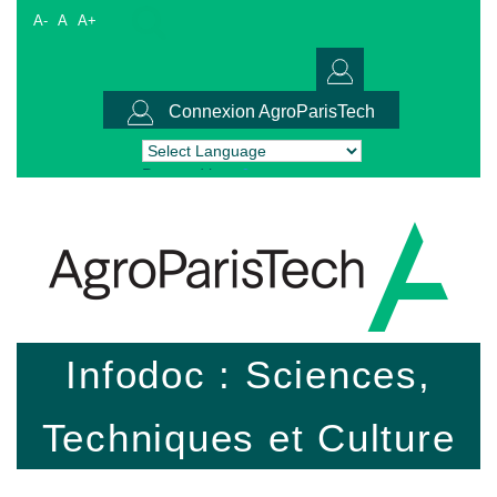
A-
A
A+
Connexion AgroParisTech
Powered by
Translate
Infodoc : Sciences,
Techniques et Culture