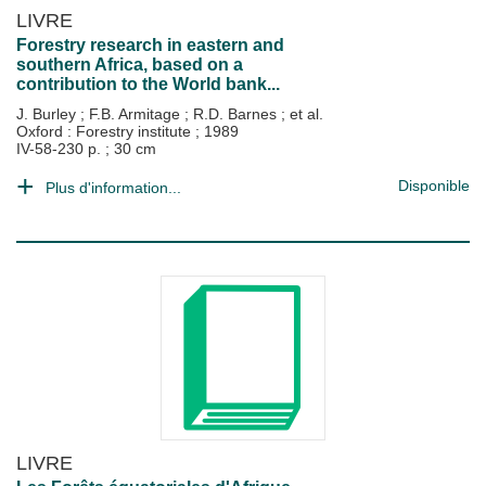
LIVRE
Forestry research in eastern and
southern Africa, based on a
contribution to the World bank...
J. Burley
;
F.B. Armitage
;
R.D. Barnes
; et al.
Oxford : Forestry institute
;
1989
IV-58-230 p. ; 30 cm
Disponible
Plus d'information...
LIVRE