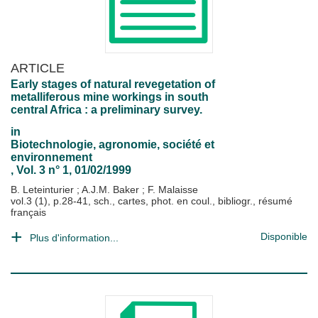
ARTICLE
Early stages of natural revegetation of
metalliferous mine workings in south
central Africa : a preliminary survey.
in
Biotechnologie, agronomie, société et
environnement
, Vol. 3 n° 1, 01/02/1999
B. Leteinturier
;
A.J.M. Baker
;
F. Malaisse
vol.3 (1), p.28-41, sch., cartes, phot. en coul., bibliogr., résumé
français
Disponible
Plus d'information...