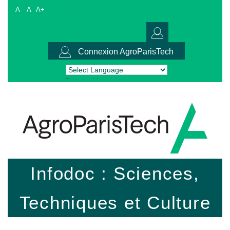
A-
A
A+
Connexion AgroParisTech
Powered by
Translate
Infodoc : Sciences,
Techniques et Culture