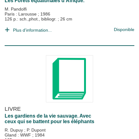
Les Forêts équatoriales d'Afrique.
M. Pandolfi
Paris : Larousse
;
1986
126 p.: sch.,phot., bibliogr. ; 26 cm
Disponible
Plus d'information...
LIVRE
Les gardiens de la vie sauvage. Avec
ceux qui se battent pour les éléphants
R. Dupuy
;
P. Dupont
Gland : WWF
;
1984