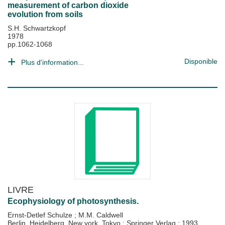
measurement of carbon dioxide
evolution from soils
S.H. Schwartzkopf
1978
pp.1062-1068
Disponible
Plus d'information...
LIVRE
Ecophysiology of photosynthesis.
Ernst-Detlef Schulze
;
M.M. Caldwell
Berlin, Heidelberg, New york, Tokyo : Springer Verlag
;
1993