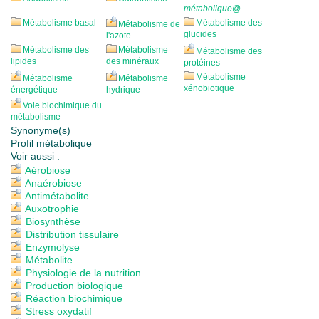
métabolique
@
Métabolisme basal
Métabolisme des
Métabolisme de
glucides
l'azote
Métabolisme des
Métabolisme
Métabolisme des
lipides
des minéraux
protéines
Métabolisme
Métabolisme
Métabolisme
xénobiotique
énergétique
hydrique
Voie biochimique du
métabolisme
Synonyme(s)
Profil métabolique
Voir aussi :
Aérobiose
Anaérobiose
Antimétabolite
Auxotrophie
Biosynthèse
Distribution tissulaire
Enzymolyse
Métabolite
Physiologie de la nutrition
Production biologique
Réaction biochimique
Stress oxydatif