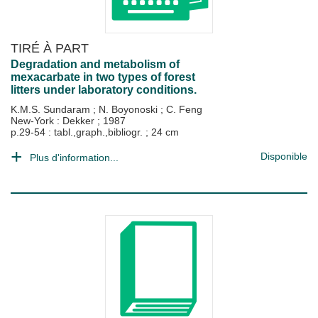
TIRÉ À PART
Degradation and metabolism of
mexacarbate in two types of forest
litters under laboratory conditions.
K.M.S. Sundaram
;
N. Boyonoski
;
C. Feng
New-York : Dekker
;
1987
p.29-54 : tabl.,graph.,bibliogr. ; 24 cm
Disponible
Plus d'information...