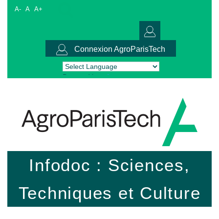
A-
A
A+
Connexion AgroParisTech
Powered by
Translate
Infodoc : Sciences,
Techniques et Culture