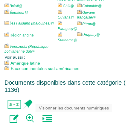
Brésil
@
Chili
@
Colombie
@
Équateur
@
Guyane
Guyana
@
française
@
Îles Falkland (Malouines)
@
Pérou
@
Paraguay
@
Uruguay
@
Région andine
Suriname
@
Venezuela (République
bolivarienne du)
@
Voir aussi :
Amérique latine
Eaux continentales sud-américaines
Documents disponibles dans cette catégorie (
1136
)
Visionner les documents numériques