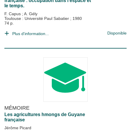
française : occupation dans l'espace et
le temps.
F. Capus
;
A. Gély
Toulouse : Université Paul Sabatier
;
1980
74 p.
Disponible
Plus d'information...
MÉMOIRE
Les agricultures hmongs de Guyane
française
Jérôme Picard