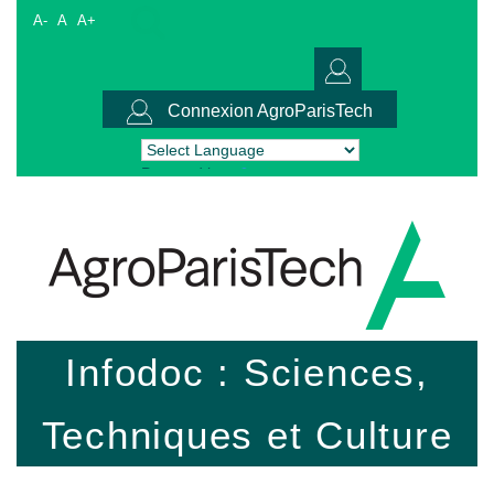
A-
A
A+
Connexion AgroParisTech
Powered by
Translate
Infodoc : Sciences,
Techniques et Culture