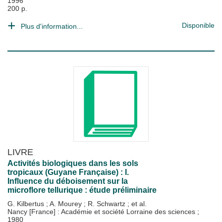
1996
200 p.
Disponible
Plus d'information...
LIVRE
Activités biologiques dans les sols
tropicaux (Guyane Française) : I.
Influence du déboisement sur la
microflore tellurique : étude préliminaire
G. Kilbertus
;
A. Mourey
;
R. Schwartz
; et al.
Nancy [France] : Académie et société Lorraine des sciences
;
1980