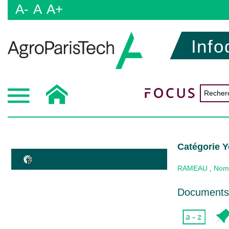
A-
A
A+
Info
Catégorie Y
RAMEAU
,
Nom
Documents 