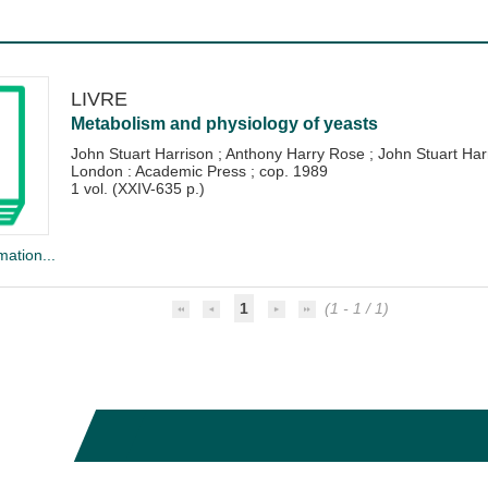
LIVRE
Metabolism and physiology of yeasts
John Stuart Harrison
;
Anthony Harry Rose
;
John Stuart Har
London : Academic Press
;
cop. 1989
1 vol. (XXIV-635 p.)
mation...
1
(1 - 1 / 1)