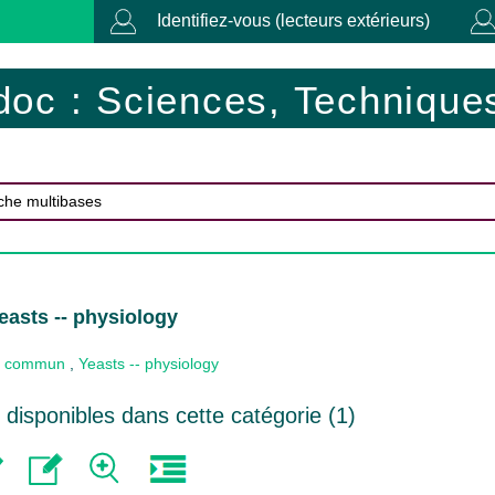
Identifiez-vous (lecteurs extérieurs)
doc : Sciences, Techniques
easts -- physiology
 commun
,
Yeasts -- physiology
disponibles dans cette catégorie (
1
)