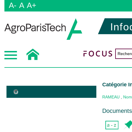
A-
A
A+
Info
Catégorie In
RAMEAU
,
Nom 
Documents 