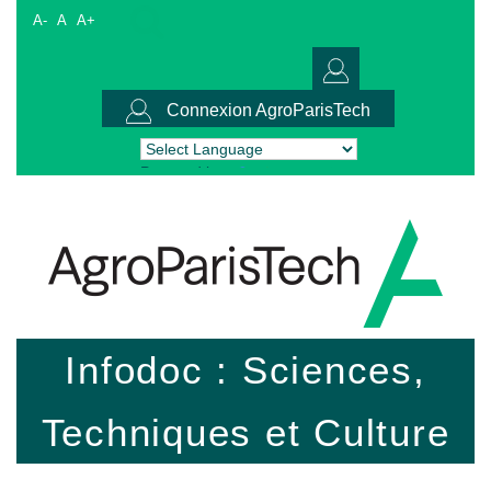
A-
A
A+
Connexion AgroParisTech
Powered by
Translate
Infodoc : Sciences,
Techniques et Culture