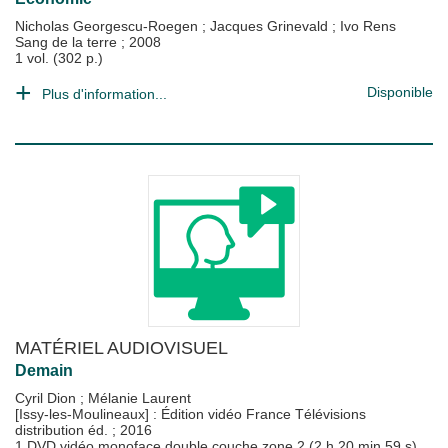
Nicholas Georgescu-Roegen
;
Jacques Grinevald
;
Ivo Rens
Sang de la terre
;
2008
1 vol. (302 p.)
Disponible
Plus d'information...
MATÉRIEL AUDIOVISUEL
Demain
Cyril Dion
;
Mélanie Laurent
[Issy-les-Moulineaux] : Édition vidéo France Télévisions
distribution éd.
;
2016
1 DVD vidéo monoface double couche zone 2 (2 h 20 min 59 s)