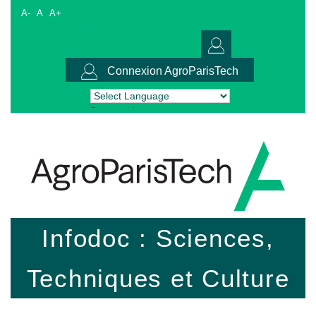
A-
A
A+
Connexion AgroParisTech
Powered by
Translate
Infodoc : Sciences,
Techniques et Culture