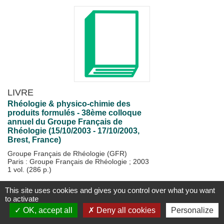
LIVRE
Rhéologie & physico-chimie des
produits formulés - 38ème colloque
annuel du Groupe Français de
Rhéologie (15/10/2003 - 17/10/2003,
Brest, France)
Groupe Français de Rhéologie (GFR)
Paris : Groupe Français de Rhéologie
;
2003
1 vol. (286 p.)
Disponible
Plus d'information...
This site uses cookies and gives you control over what you want
to activate
OK, accept all
Deny all cookies
Personalize