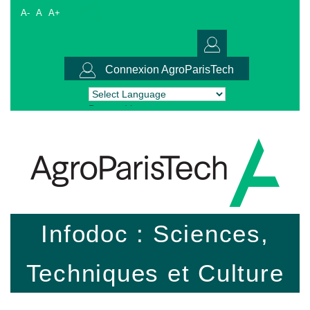
A-
A
A+
Connexion AgroParisTech
Powered by
Translate
Infodoc : Sciences,
Techniques et Culture