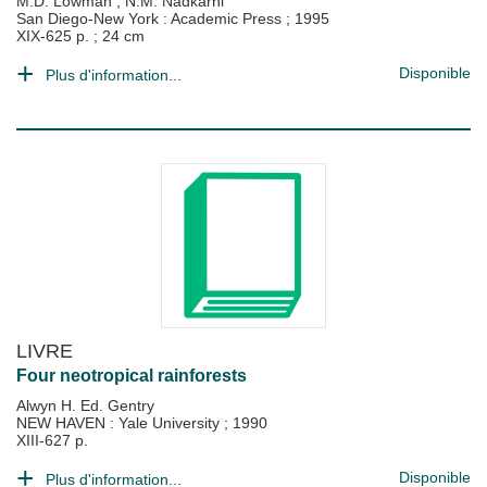
M.D. Lowman
;
N.M. Nadkarni
San Diego-New York : Academic Press
;
1995
XIX-625 p. ; 24 cm
Disponible
Plus d'information...
LIVRE
Four neotropical rainforests
Alwyn H. Ed. Gentry
NEW HAVEN : Yale University
;
1990
XIII-627 p.
Disponible
Plus d'information...