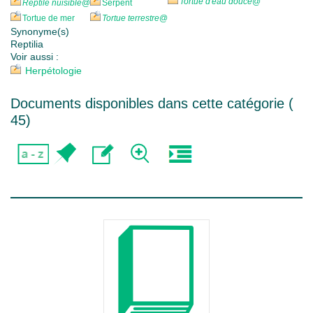
Tortue d'eau douce
@
Reptile nuisible
@
Serpent
Tortue de mer
Tortue terrestre
@
Synonyme(s)
Reptilia
Voir aussi :
Herpétologie
Documents disponibles dans cette catégorie (
45
)