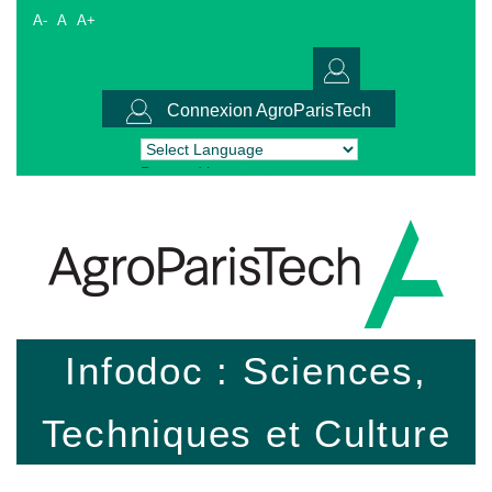
A-
A
A+
Connexion AgroParisTech
Powered by
Translate
Infodoc : Sciences,
Techniques et Culture