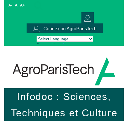
A-
A
A+
Connexion AgroParisTech
Powered by
Translate
Infodoc : Sciences,
Techniques et Culture