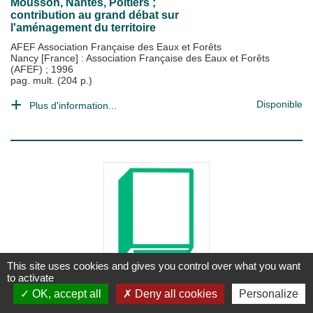
Mousson, Nantes, Poitiers ;
contribution au grand débat sur
l'aménagement du territoire
AFEF Association Française des Eaux et Forêts
Nancy [France] : Association Française des Eaux et Forêts
(AFEF)
;
1996
pag. mult. (204 p.)
Disponible
Plus d'information...
This site uses cookies and gives you control over what you want
to activate
LIVRE
OK, accept all
Deny all cookies
Personalize
Silva. Conférence internationale sur
l'arbre et la forêt. Paris, France, 05-07