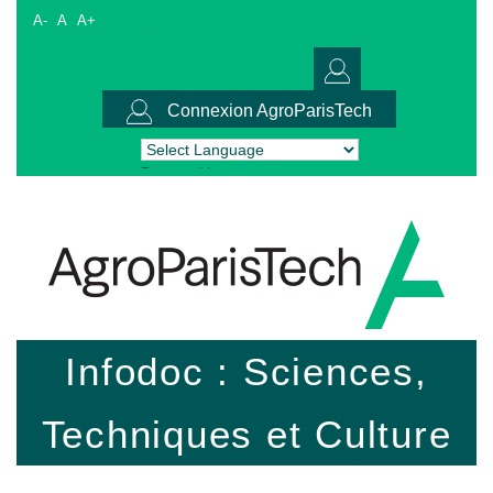
A-
A
A+
Connexion AgroParisTech
Powered by
Translate
Infodoc : Sciences,
Techniques et Culture