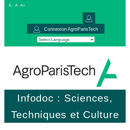
A-
A
A+
Connexion AgroParisTech
Powered by
Translate
Infodoc : Sciences,
Techniques et Culture