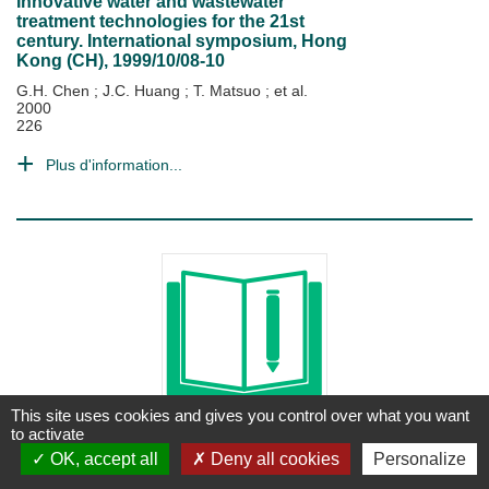
Innovative water and wastewater
treatment technologies for the 21st
century. International symposium, Hong
Kong (CH), 1999/10/08-10
G.H. Chen
;
J.C. Huang
;
T. Matsuo
; et al.
2000
226
Plus d'information...
This site uses cookies and gives you control over what you want
to activate
THÈSE
OK, accept all
Deny all cookies
Personalize
Mesures in situ et simulations des flux
de N20 émis par les sols : Cas de