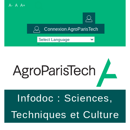
A-
A
A+
Connexion AgroParisTech
Powered by
Translate
Infodoc : Sciences,
Techniques et Culture