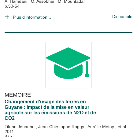
A. Hamdani
;
O. Assobhei
;
M. Mountadar
p.50-54
Disponible
Plus d'information...
MÉMOIRE
Changement d'usage des terres en
Guyane : impact de la mise en valeur
agricole sur les émissions de N2O et de
CO2
Tifenn Jehanno
;
Jean-Chirstophe Roggy
;
Aurélie Metay
; et al.
2011
87p.