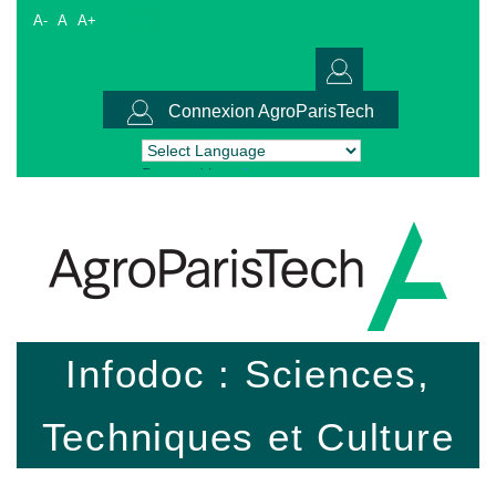
A-
A
A+
Connexion AgroParisTech
Powered by
Translate
Infodoc : Sciences,
Techniques et Culture