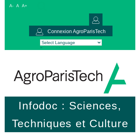
A-
A
A+
Connexion AgroParisTech
Powered by
Translate
Infodoc : Sciences,
Techniques et Culture