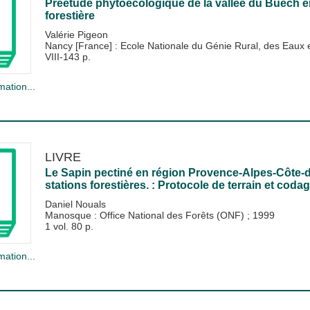
Préétude phytoécologique de la vallée du Buëch en
forestière
Valérie Pigeon
Nancy [France] : Ecole Nationale du Génie Rural, des Eau
VIII-143 p.
mation...
LIVRE
Le Sapin pectiné en région Provence-Alpes-Côte-d'
stations forestières. : Protocole de terrain et codag
Daniel Nouals
Manosque : Office National des Forêts (ONF)
;
1999
1 vol. 80 p.
mation...