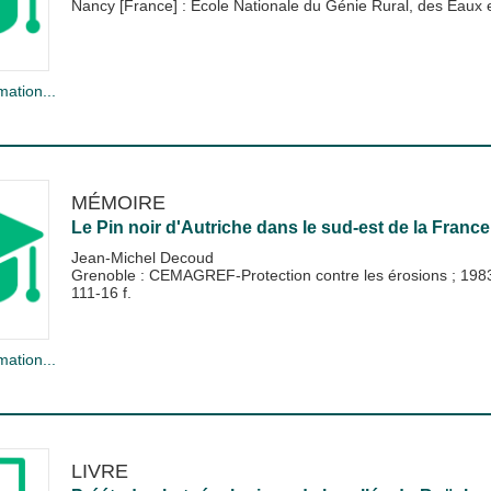
Nancy [France] : Ecole Nationale du Génie Rural, des Eau
mation...
MÉMOIRE
Le Pin noir d'Autriche dans le sud-est de la France
Jean-Michel Decoud
Grenoble : CEMAGREF-Protection contre les érosions
;
198
111-16 f.
mation...
LIVRE