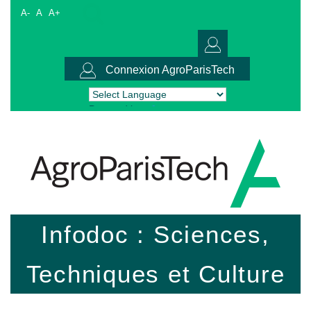
A-
A
A+
Connexion AgroParisTech
Powered by
Translate
Infodoc : Sciences,
Techniques et Culture