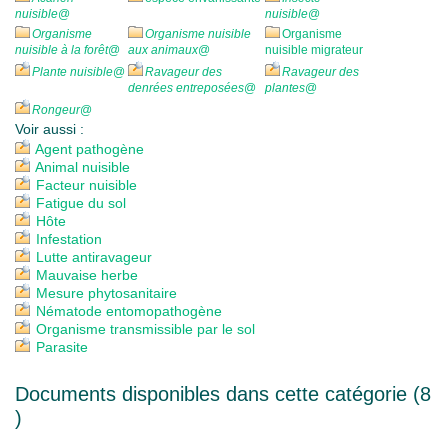
nuisible
@
nuisible
@
Organisme
Organisme nuisible
Organisme
nuisible à la forêt
@
aux animaux
@
nuisible migrateur
Plante nuisible
@
Ravageur des
Ravageur des
denrées entreposées
@
plantes
@
Rongeur
@
Voir aussi :
Agent pathogène
Animal nuisible
Facteur nuisible
Fatigue du sol
Hôte
Infestation
Lutte antiravageur
Mauvaise herbe
Mesure phytosanitaire
Nématode entomopathogène
Organisme transmissible par le sol
Parasite
Documents disponibles dans cette catégorie (
8
)