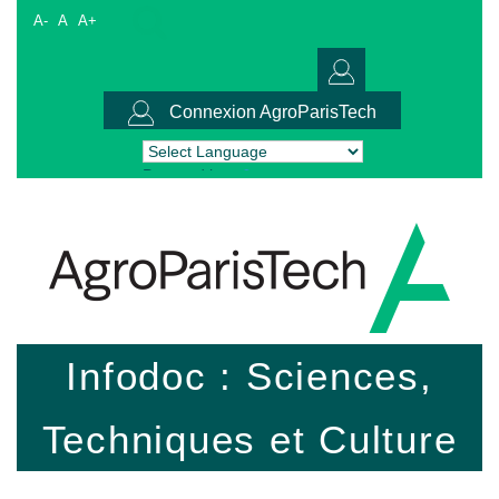
A-
A
A+
Connexion AgroParisTech
Powered by
Translate
Infodoc : Sciences,
Techniques et Culture