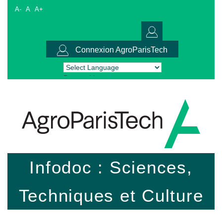
A-
A
A+
Connexion AgroParisTech
Powered by
Translate
Infodoc : Sciences,
Techniques et Culture