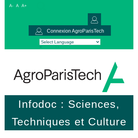
A-
A
A+
Connexion AgroParisTech
Powered by
Translate
Infodoc : Sciences,
Techniques et Culture