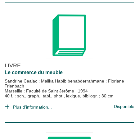
LIVRE
Le commerce du meuble
Sandrine Cealac
;
Malika Habib benabderrahmane
;
Floriane
Trienbach
Marseille : Faculté de Saint Jérôme
;
1994
40 f. : sch., graph., tabl., phot., lexique, bibliogr. ; 30 cm
Disponible
Plus d'information...