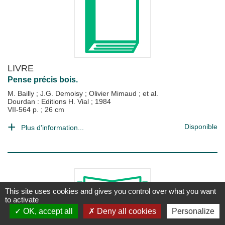
LIVRE
Pense précis bois.
M. Bailly
;
J.G. Demoisy
;
Olivier Mimaud
; et al.
Dourdan : Editions H. Vial
;
1984
VII-564 p. ; 26 cm
Disponible
Plus d'information...
This site uses cookies and gives you control over what you want
to activate
OK, accept all
Deny all cookies
Personalize