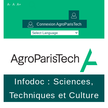
A-
A
A+
Connexion AgroParisTech
Powered by
Translate
Infodoc : Sciences,
Techniques et Culture