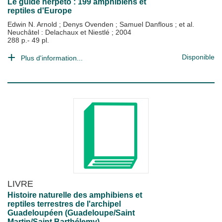
Le guide herpéto : 199 amphibiens et
reptiles d'Europe
Edwin N. Arnold
;
Denys Ovenden
;
Samuel Danflous
; et al.
Neuchâtel : Delachaux et Niestlé
;
2004
288 p.- 49 pl.
Disponible
Plus d'information...
LIVRE
Histoire naturelle des amphibiens et
reptiles terrestres de l'archipel
Guadeloupéen (Guadeloupe/Saint
Martin/Saint Barthélemy)