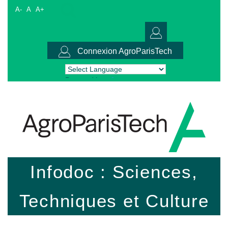
A-
A
A+
Connexion AgroParisTech
Powered by
Translate
Infodoc : Sciences,
Techniques et Culture