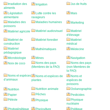
Irradiation des
Jus de fruits
Irrigation
aliments
Législation
Lutte contre les
Mais
alimentaire
ravageurs
Maladies des
Maladies humaines
Marketing
poissons
Matériel audiovisuel
Matériel
Matériel agricole
d'élevage
Matériel de
Matériel forestier
Matériel
construction
médical
Matériel
Mathématiques
Médecine
pédagogique
Microbiologie
Mines
Navigation
Noms des pays
Noms des pays
Noix de coco
(Membres de la FAO)
(non Membres de
la FAO)
Noms et espèces
Noms et espèces de
Noms et
d’animaux
plantes
espèces de
poissons
Nutrition animale
Océanographie
Nutrition
Pêches
Papier
Pesticides
Pétrole
Physique
Physique
nucléaire
Phytogénétique
Pisciculture
Politique