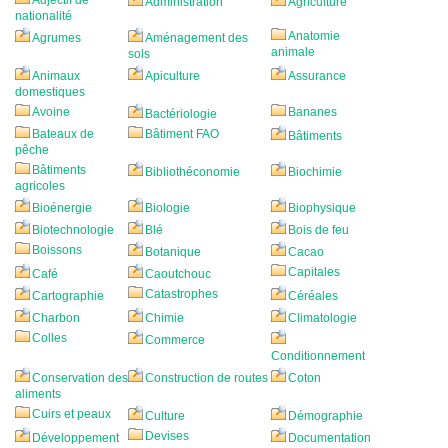
Adjectif de
Administration
Agriculture
nationalité
Anatomie
Agrumes
Aménagement des
animale
sols
Animaux
Apiculture
Assurance
domestiques
Avoine
Bananes
Bactériologie
Bateaux de
Bâtiment FAO
Bâtiments
pêche
Bâtiments
Bibliothéconomie
Biochimie
agricoles
Bioénergie
Biologie
Biophysique
Biotechnologie
Blé
Bois de feu
Boissons
Botanique
Cacao
Capitales
Café
Caoutchouc
Catastrophes
Cartographie
Céréales
Charbon
Chimie
Climatologie
Colles
Commerce
Conditionnement
Conservation des
Construction de routes
Coton
aliments
Cuirs et peaux
Culture
Démographie
Devises
Développement
Documentation