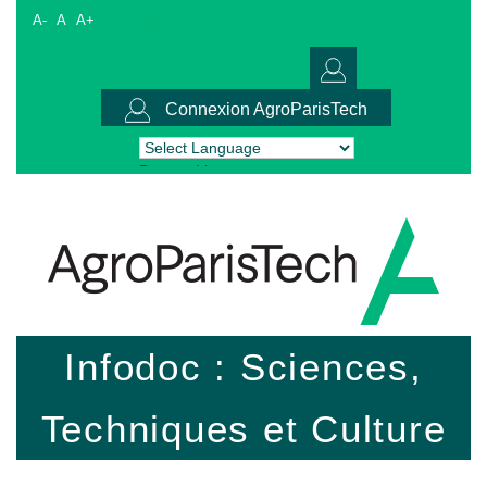
A-
A
A+
Connexion AgroParisTech
Powered by
Translate
Infodoc : Sciences,
Techniques et Culture