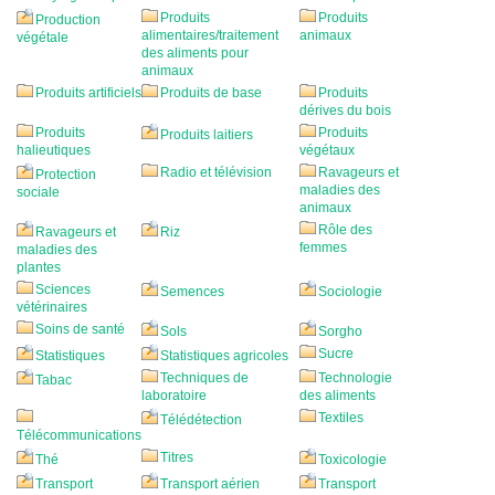
Produits
Produits
Production
alimentaires/traitement
animaux
végétale
des aliments pour
animaux
Produits artificiels
Produits de base
Produits
dérives du bois
Produits
Produits
Produits laitiers
halieutiques
végétaux
Radio et télévision
Ravageurs et
Protection
maladies des
sociale
animaux
Rôle des
Ravageurs et
Riz
femmes
maladies des
plantes
Sciences
Semences
Sociologie
vétérinaires
Soins de santé
Sols
Sorgho
Sucre
Statistiques
Statistiques agricoles
Techniques de
Technologie
Tabac
laboratoire
des aliments
Textiles
Télédétection
Télécommunications
Titres
Thé
Toxicologie
Transport
Transport aérien
Transport