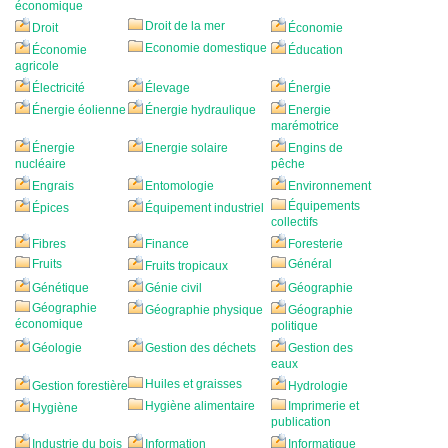
économique
Droit de la mer
Droit
Économie
Economie domestique
Économie
Éducation
agricole
Électricité
Élevage
Énergie
Énergie éolienne
Énergie hydraulique
Energie
marémotrice
Énergie
Energie solaire
Engins de
nucléaire
pêche
Engrais
Entomologie
Environnement
Équipements
Épices
Équipement industriel
collectifs
Fibres
Finance
Foresterie
Fruits
Général
Fruits tropicaux
Génétique
Génie civil
Géographie
Géographie
Géographie physique
Géographie
économique
politique
Géologie
Gestion des déchets
Gestion des
eaux
Huiles et graisses
Gestion forestière
Hydrologie
Hygiène alimentaire
Imprimerie et
Hygiène
publication
Industrie du bois
Information
Informatique