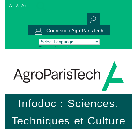
A-
A
A+
Connexion AgroParisTech
Powered by
Translate
Infodoc : Sciences,
Techniques et Culture