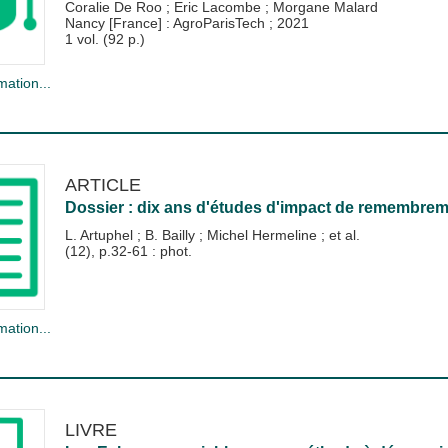
Coralie De Roo
;
Eric Lacombe
;
Morgane Malard
Nancy [France] : AgroParisTech
;
2021
1 vol. (92 p.)
mation...
ARTICLE
Dossier : dix ans d'études d'impact de remembre
L. Artuphel
;
B. Bailly
;
Michel Hermeline
; et al.
(12), p.32-61 : phot.
mation...
LIVRE