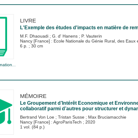
LIVRE
L'Exemple des études d'impacts en matière de re
M.F. Dhaouadi
;
G. d' Hanens
;
P. Vauterin
Nancy [France] : Ecole Nationale du Génie Rural, des Eau
6 p. ; 30 cm
mation...
MÉMOIRE
Le Groupement d’Intérêt Economique et Environnem
collaboratif parmi d’autres pour structurer et dyna
Bertrand Von Loe
;
Tristan Susse
;
Max Bruciamacchie
Nancy [France] : AgroParisTech
;
2020
1 vol. (84 p.)