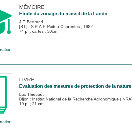
MÉMOIRE
Etude du zonage du massif de la Lande
J.F. Bertrand
[S.l.] : S.R.A.F. Poitou-Charentes
;
1982
74 p. : cartes ; 30cm
mation...
LIVRE
Evaluation des mesures de protection de la natur
Luc Thiebaut
Dijon : Institut National de la Recherche Agronomique (INRA
19 p. ; 21 cm
mation...