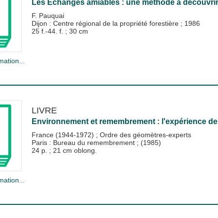
Les Echanges amiables : une méthode à découvrir
F. Pauquai
Dijon : Centre régional de la propriété forestière
;
1986
25 f.-44. f. ; 30 cm
mation...
LIVRE
Environnement et remembrement : l'expérience de
France (1944-1972)
;
Ordre des géomètres-experts
Paris : Bureau du remembrement
;
(1985)
24 p. ; 21 cm oblong.
mation...