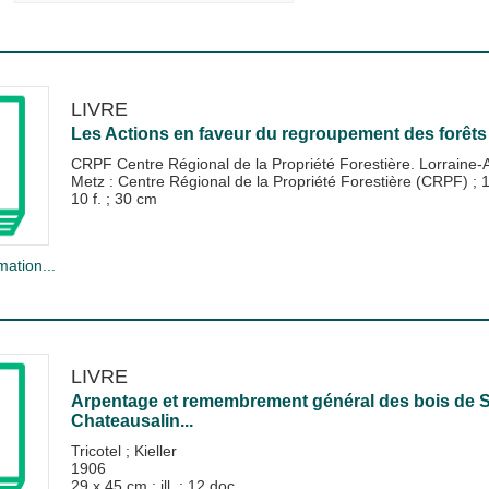
LIVRE
Les Actions en faveur du regroupement des forêts 
CRPF Centre Régional de la Propriété Forestière. Lorraine-
Metz : Centre Régional de la Propriété Forestière (CRPF)
;
10 f. ; 30 cm
mation...
LIVRE
Arpentage et remembrement général des bois de S.
Chateausalin...
Tricotel
;
Kieller
1906
29 x 45 cm : ill. ; 12 doc.