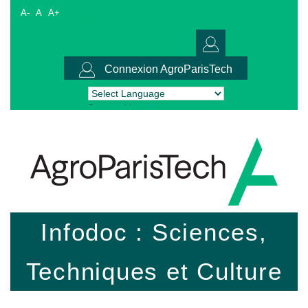
A-
A
A+
Connexion AgroParisTech
Powered by
Translate
Infodoc : Sciences,
Techniques et Culture