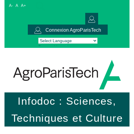
A-
A
A+
Connexion AgroParisTech
Powered by
Translate
Infodoc : Sciences,
Techniques et Culture