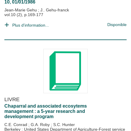
10, 01/01/1986
Jean-Marie Gehu
;
J.. Gehu-franck
vol.10 (2), p.169-177
Disponible
Plus d'information...
LIVRE
Chaparral and associated ecosytems
management : a 5-year research and
development program
C.E. Conrad
;
G.A. Roby
;
S.C. Hunter
Berkeley : United States Department of Agriculture-Forest service