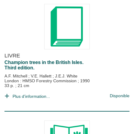
LIVRE
Champion trees in the British Isles.
Third edition.
A.F. Mitchell
;
V.E. Hallett
;
J.E.J. White
London : HMSO Forestry Commission
;
1990
33 p. ; 21 cm
Disponible
Plus d'information...