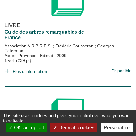
LIVRE
Guide des arbres remarquables de
France
Association A.R.B.R.E.S.
;
Frédéric Cousseran
;
Georges
Feterman
Aix-en-Provence : Edisud
;
2009
1 vol. (239 p.)
Disponible
Plus d'information...
This site uses cookies and gives you control over what you want
to activate
OK, accept all
Deny all cookies
Personalize