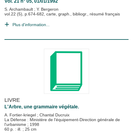
Vol. 21 n° 05, 01/01/1992
S. Archambault
;
Y. Bergeron
vol.22 (5), p.674-682, carte, graph., bibliogr., résumé français
Plus d'information...
LIVRE
L'Arbre, une grammaire végétale.
A. Fortier-kriegel
;
Chantal Ducruix
La Défense : Ministère de l'équipement-Direction générale de
l'urbanisme
;
1998
60 p. : ill. ; 25 cm