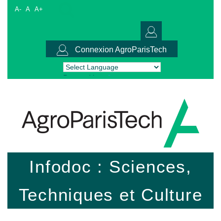
A-
A
A+
Connexion AgroParisTech
Powered by
Translate
Infodoc : Sciences,
Techniques et Culture