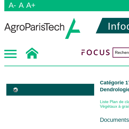
A-
A
A+
Info
Catégorie 
Dendrologi
Liste Plan de c
Végétaux à grai
Documents 