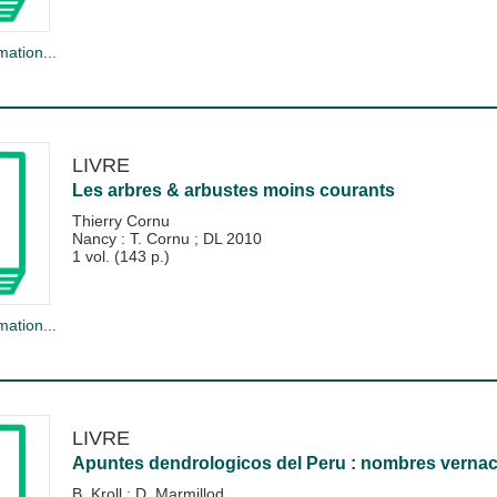
mation...
LIVRE
Les arbres & arbustes moins courants
Thierry Cornu
Nancy : T. Cornu
;
DL 2010
1 vol. (143 p.)
mation...
LIVRE
Apuntes dendrologicos del Peru : nombres vernac
B. Kroll
;
D. Marmillod