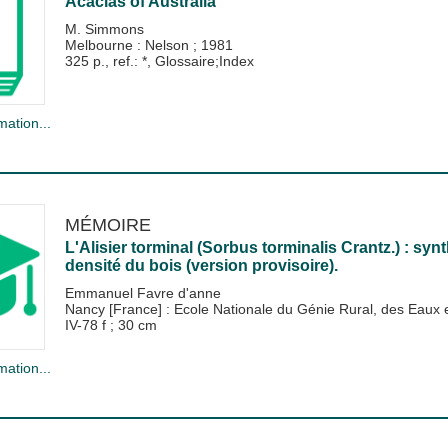
Acacias of Australia
M. Simmons
Melbourne : Nelson
;
1981
325 p., ref.: *, Glossaire;Index
mation...
MÉMOIRE
L'Alisier torminal (Sorbus torminalis Crantz.) : sy
densité du bois (version provisoire).
Emmanuel Favre d'anne
Nancy [France] : Ecole Nationale du Génie Rural, des Eau
IV-78 f ; 30 cm
mation...