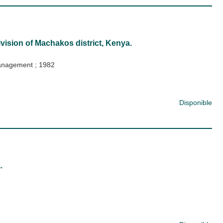
ivision of Machakos district, Kenya.
 management
;
1982
Disponible
.