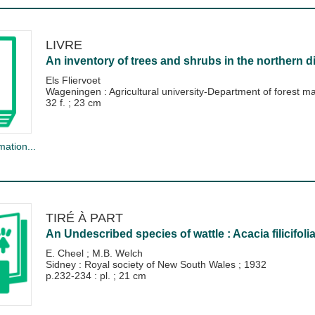
LIVRE
An inventory of trees and shrubs in the northern d
Els Fliervoet
Wageningen : Agricultural university-Department of forest
32 f. ; 23 cm
mation...
TIRÉ À PART
An Undescribed species of wattle : Acacia filicifolia
E. Cheel
;
M.B. Welch
Sidney : Royal society of New South Wales
;
1932
p.232-234 : pl. ; 21 cm