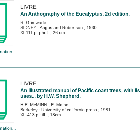
LIVRE
An Anthography of the Eucalyptus. 2d edition.
R. Grimwade
SIDNEY : Angus and Robertson
;
1930
XI-111 p.:phot. ; 26 cm
mation...
LIVRE
An Illustrated manual of Pacific coast trees, with 
uses... by H.W. Shepherd.
H.E. McMINN
;
E. Maino
Berkeley : University of california press
;
1981
XII-413 p.: ill. ; 18cm
mation...