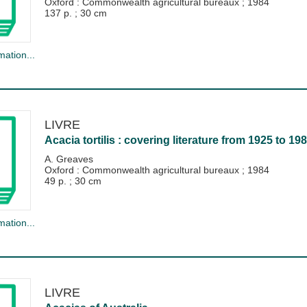
Oxford : Commonwealth agricultural bureaux
;
1984
137 p. ; 30 cm
mation...
LIVRE
Acacia tortilis : covering literature from 1925 to 198
A. Greaves
Oxford : Commonwealth agricultural bureaux
;
1984
49 p. ; 30 cm
mation...
LIVRE