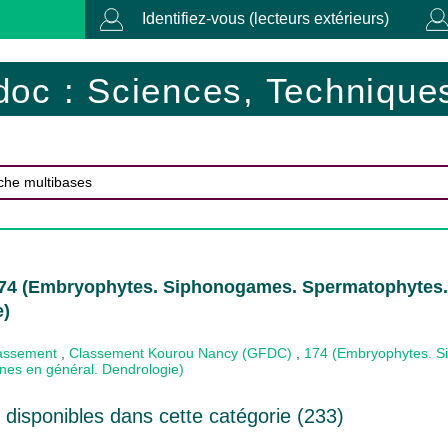
Identifiez-vous (lecteurs extérieurs)
doc : Sciences, Techniques
174 (Embryophytes. Siphonogames. Spermatophytes. 
e)
lassement
,
Classement Kourou Nancy (GFDC)
,
174 (Embryophytes. 
nes en général. Dendrologie)
disponibles dans cette catégorie (
233
)