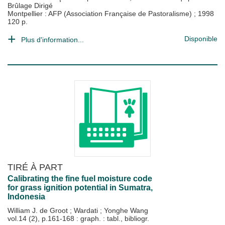
Brûlage Dirigé
Montpellier : AFP (Association Française de Pastoralisme)
;
1998
120 p.
Disponible
Plus d'information...
TIRÉ À PART
Calibrating the fine fuel moisture code
for grass ignition potential in Sumatra,
Indonesia
William J. de Groot
;
Wardati
;
Yonghe Wang
vol.14 (2), p.161-168 : graph. : tabl., bibliogr.