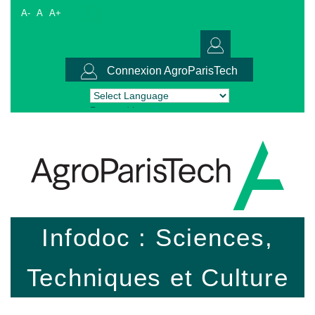
A-
A
A+
Connexion AgroParisTech
Powered by
Translate
Infodoc : Sciences,
Techniques et Culture