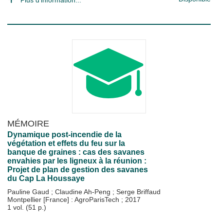
Plus d'information...
MÉMOIRE
Dynamique post-incendie de la
végétation et effets du feu sur la
banque de graines : cas des savanes
envahies par les ligneux à la réunion :
Projet de plan de gestion des savanes
du Cap La Houssaye
Pauline Gaud
;
Claudine Ah-Peng
;
Serge Briffaud
Montpellier [France] : AgroParisTech
;
2017
1 vol. (51 p.)