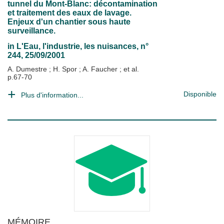
tunnel du Mont-Blanc: décontamination
et traitement des eaux de lavage.
Enjeux d'un chantier sous haute
surveillance.
in
L'Eau, l'industrie, les nuisances
, n°
244, 25/09/2001
A. Dumestre
;
H. Spor
;
A. Faucher
; et al.
p.67-70
Disponible
Plus d'information...
MÉMOIRE