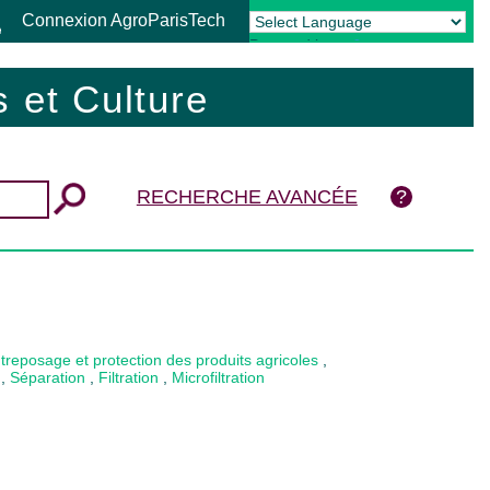
Connexion AgroParisTech
Powered by
Translate
 et Culture
RECHERCHE AVANCÉE
treposage et protection des produits agricoles
,
,
Séparation
,
Filtration
,
Microfiltration