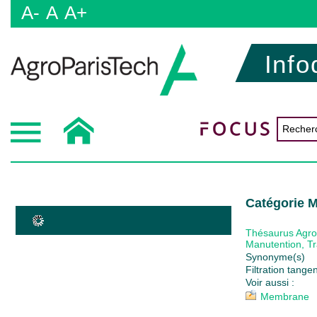
A-
A
A+
Info
Catégorie Mi
Thésaurus Agr
Manutention, Tr
Synonyme(s)
Filtration tangen
Voir aussi :
Membrane