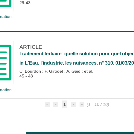
29-43
mation...
ARTICLE
Traitement tertiaire: quelle solution pour quel objec
in
L'Eau, l'industrie, les nuisances
, n° 310, 01/03/2
C. Bourdon
;
P. Girodet
;
A. Gaid
; et al.
45 - 48
mation...
1
(1 - 10 / 10)