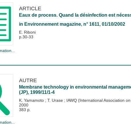
ARTICLE
Eaux de process. Quand la désinfection est néces
in
Environnement magazine
, n° 1611, 01/10/2002
E. Riboni
p.30-33
mation...
AUTRE
Membrane technology in environmental managemen
(JP), 1999/11/1-4
K. Yamamoto
;
T. Urase
;
IAWQ (International Association 
2000
383 p.
mation...