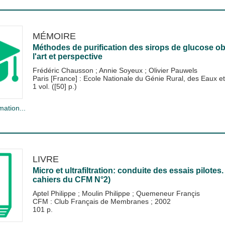
MÉMOIRE
Méthodes de purification des sirops de glucose obt
l'art et perspective
Frédéric Chausson
;
Annie Soyeux
;
Olivier Pauwels
Paris [France] : Ecole Nationale du Génie Rural, des Eaux
1 vol. ([50] p.)
mation...
LIVRE
Micro et ultrafiltration: conduite des essais pilotes
cahiers du CFM N°2)
Aptel Philippe
;
Moulin Philippe
;
Quemeneur Françis
CFM : Club Français de Membranes
;
2002
101 p.