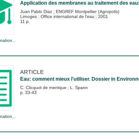
Application des membranes au traitement des eau
Juan Pablo Diaz
;
ENGREF Montpellier (Agropolis)
Limoges : Office international de l'eau
;
2001
11 p.
mation...
ARTICLE
Eau: comment mieux l'utiliser. Dossier
in
Environn
C. Clicquot de mentque
;
L. Spann
p. 33-43
mation...