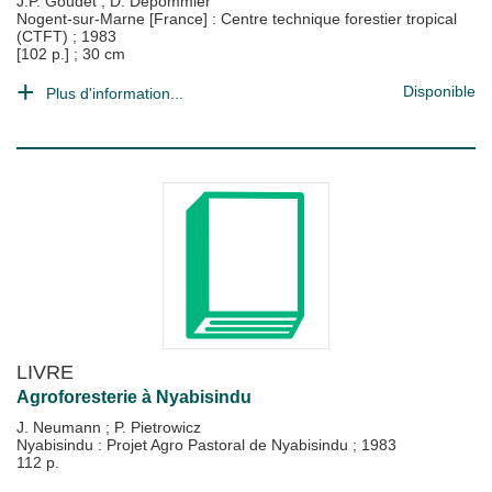
J.P. Goudet
;
D. Depommier
Nogent-sur-Marne [France] : Centre technique forestier tropical
(CTFT)
;
1983
[102 p.] ; 30 cm
Disponible
Plus d'information...
LIVRE
Agroforesterie à Nyabisindu
J. Neumann
;
P. Pietrowicz
Nyabisindu : Projet Agro Pastoral de Nyabisindu
;
1983
112 p.