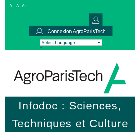
A-
A
A+
Connexion AgroParisTech
Powered by
Translate
Infodoc : Sciences,
Techniques et Culture