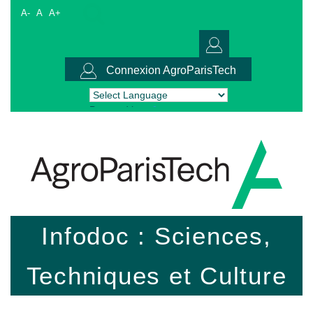
A-
A
A+
Connexion AgroParisTech
Powered by
Translate
Infodoc : Sciences,
Techniques et Culture