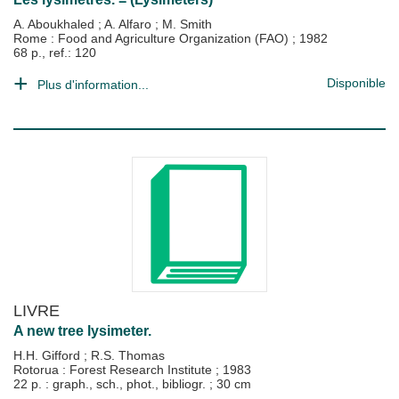
A. Aboukhaled
;
A. Alfaro
;
M. Smith
Rome : Food and Agriculture Organization (FAO)
;
1982
68 p., ref.: 120
Disponible
Plus d'information...
LIVRE
A new tree lysimeter.
H.H. Gifford
;
R.S. Thomas
Rotorua : Forest Research Institute
;
1983
22 p. : graph., sch., phot., bibliogr. ; 30 cm