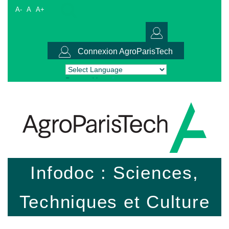
A-
A
A+
Connexion AgroParisTech
Powered by
Translate
Infodoc : Sciences,
Techniques et Culture