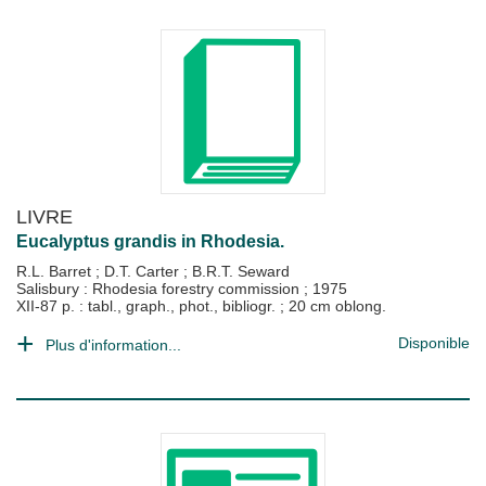
LIVRE
Eucalyptus grandis in Rhodesia.
R.L. Barret
;
D.T. Carter
;
B.R.T. Seward
Salisbury : Rhodesia forestry commission
;
1975
XII-87 p. : tabl., graph., phot., bibliogr. ; 20 cm oblong.
Disponible
Plus d'information...