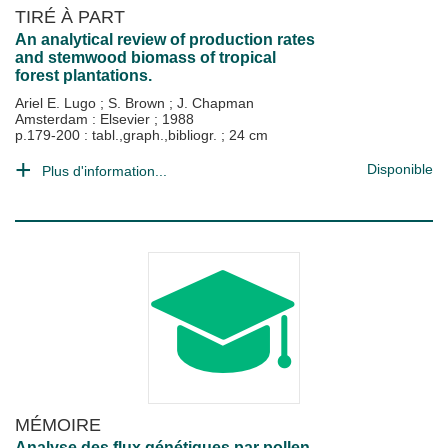
TIRÉ À PART
An analytical review of production rates
and stemwood biomass of tropical
forest plantations.
Ariel E. Lugo
;
S. Brown
;
J. Chapman
Amsterdam : Elsevier
;
1988
p.179-200 : tabl.,graph.,bibliogr. ; 24 cm
Disponible
Plus d'information...
MÉMOIRE
Analyse des flux génétiques par pollen