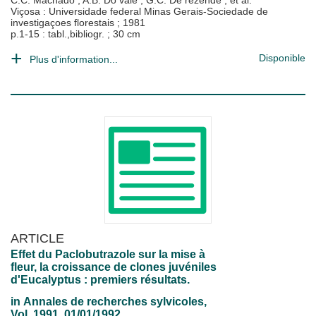
C.C. Machado
;
A.B. Do vale
;
G.C. De rezende
; et al.
Viçosa : Universidade federal Minas Gerais-Sociedade de
investigaçoes florestais
;
1981
p.1-15 : tabl.,bibliogr. ; 30 cm
Disponible
Plus d'information...
ARTICLE
Effet du Paclobutrazole sur la mise à
fleur, la croissance de clones juvéniles
d'Eucalyptus : premiers résultats.
in
Annales de recherches sylvicoles
,
Vol. 1991, 01/01/1992