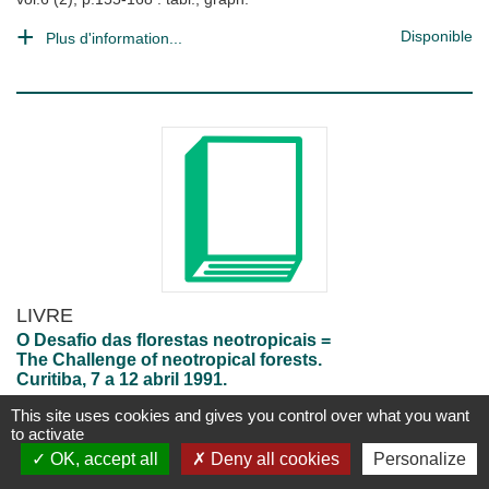
Disponible
Plus d'information...
LIVRE
O Desafio das florestas neotropicais =
The Challenge of neotropical forests.
Curitiba, 7 a 12 abril 1991.
UNIVERSIDADE FEDERAL DO PARANA.Curitiba
This site uses cookies and gives you control over what you want
Curitiba : Siège
;
1991
to activate
XVIII-430 p. : résumés anglais ; 21 cm
OK, accept all
Deny all cookies
Personalize
Disponible
Plus d'information...