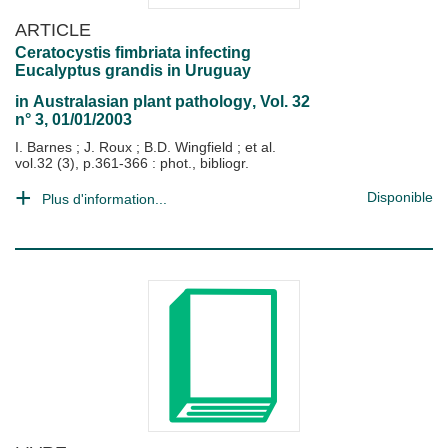
ARTICLE
Ceratocystis fimbriata infecting
Eucalyptus grandis in Uruguay
in
Australasian plant pathology
, Vol. 32
n° 3, 01/01/2003
I. Barnes
;
J. Roux
;
B.D. Wingfield
; et al.
vol.32 (3), p.361-366 : phot., bibliogr.
Disponible
Plus d'information...