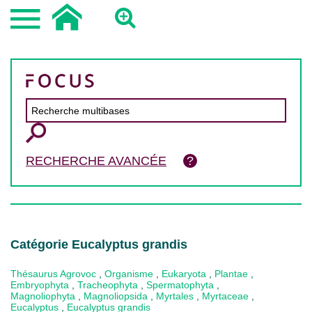
RECHERCHE AVANCÉE
Catégorie Eucalyptus grandis
Thésaurus Agrovoc
,
Organisme
,
Eukaryota
,
Plantae
,
Embryophyta
,
Tracheophyta
,
Spermatophyta
,
Magnoliophyta
,
Magnoliopsida
,
Myrtales
,
Myrtaceae
,
Eucalyptus
,
Eucalyptus grandis