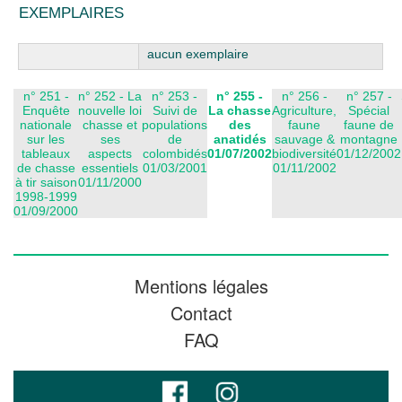
EXEMPLAIRES
Liste des exemplaires
aucun exemplaire
n° 251 -
n° 252 - La
n° 253 -
n° 255 -
n° 256 -
n° 257 -
Enquête
nouvelle loi
Suivi de
La chasse
Agriculture,
Spécial
nationale
chasse et
populations
des
faune
faune de
sur les
ses
de
anatidés
sauvage &
montagne
tableaux
aspects
colombidés
01/07/2002
biodiversité
01/12/2002
de chasse
essentiels
01/03/2001
01/11/2002
à tir saison
01/11/2000
1998-1999
01/09/2000
Mentions légales
Contact
FAQ