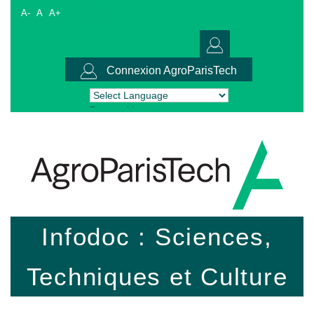
A-
A
A+
Connexion AgroParisTech
Powered by
Translate
Infodoc : Sciences,
Techniques et Culture