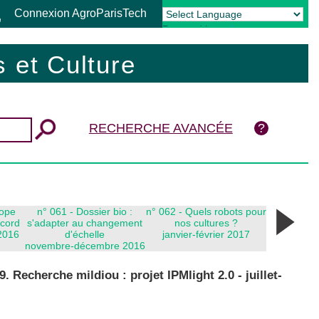
Connexion AgroParisTech
Powered by
Translate
 et Culture
RECHERCHE AVANCÉE
rope
n° 061 - Dossier bio :
n° 062 - Quels robots pour
ecord
s'adapter au changement
nos cultures ?
2016
d'échelle
janvier-février 2017
novembre-décembre 2016
59. Recherche mildiou : projet IPMlight 2.0 - juillet-