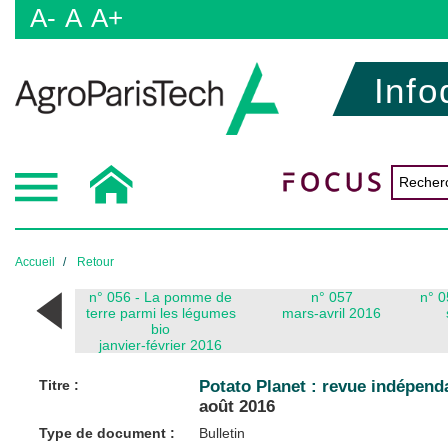
A-
A
A+
Info
Accueil
Retour
n° 056 - La pomme de
n° 057
n° 
terre parmi les légumes
mars-avril 2016
bio
janvier-février 2016
Titre :
Potato Planet : revue indépend
août 2016
Type de document :
Bulletin